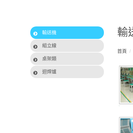
輸
輸送機
組立線
首頁
桌架類
迴焊爐